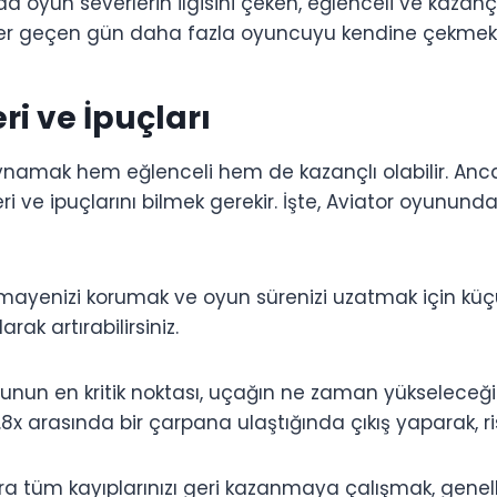
a oyun severlerin ilgisini çeken, eğlenceli ve kazan
e her geçen gün daha fazla oyuncuyu kendine çekmekte
ri ve İpuçları
namak hem eğlenceli hem de kazançlı olabilir. Anc
i ve ipuçlarını bilmek gerekir. İşte, Aviator oyunu
mayenizi korumak ve oyun sürenizi uzatmak için küç
rak artırabilirsiniz.
unun en kritik noktası, uçağın ne zaman yükseleceği
.8x arasında bir çarpana ulaştığında çıkış yaparak, ris
nra tüm kayıplarınızı geri kazanmaya çalışmak, genell