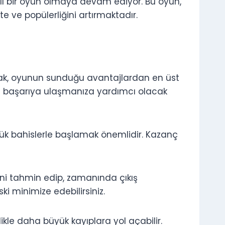
çlı bir oyun olmaya devam ediyor. Bu oyun,
 ve popülerliğini artırmaktadır.
ak, oyunun sunduğu avantajlardan en üst
nda başarıya ulaşmanıza yardımcı olacak
ük bahislerle başlamak önemlidir. Kazanç
ni tahmin edip, zamanında çıkış
ki minimize edebilirsiniz.
ikle daha büyük kayıplara yol açabilir.