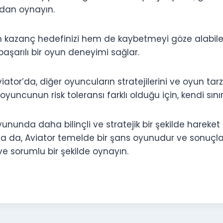
adan oynayın.
kazanç hedefinizi hem de kaybetmeyi göze alabileceğ
başarılı bir oyun deneyimi sağlar.
ator’da, diğer oyuncuların stratejilerini ve oyun tarz
oyuncunun risk toleransı farklı olduğu için, kendi sını
ununda daha bilinçli ve stratejik bir şekilde hareke
i olsa da, Aviator temelde bir şans oyunudur ve son
 ve sorumlu bir şekilde oynayın.