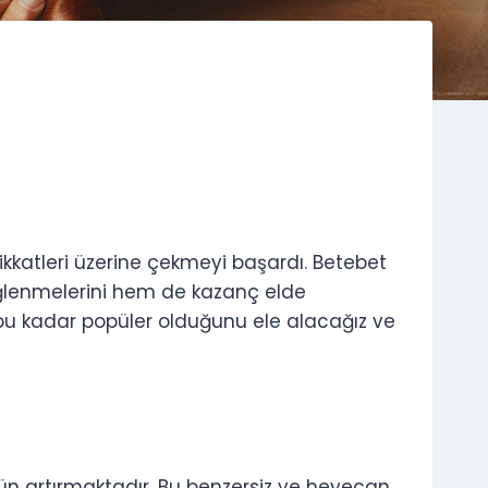
dikkatleri üzerine çekmeyi başardı. Betebet
 eğlenmelerini hem de kazanç elde
 kadar popüler olduğunu ele alacağız ve
gün artırmaktadır. Bu benzersiz ve heyecan