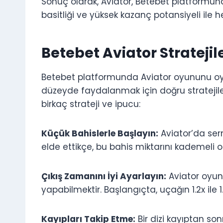
Sonuç olarak, Aviator, Betebet platformund
basitliği ve yüksek kazanç potansiyeli il
Betebet Aviator Stratejile
Betebet platformunda Aviator oyununu oy
düzeyde faydalanmak için doğru stratejiler
birkaç strateji ve ipucu:
Küçük Bahislerle Başlayın:
Aviator’da ser
elde ettikçe, bu bahis miktarını kademeli ola
Çıkış Zamanını İyi Ayarlayın:
Aviator oyun
yapabilmektir. Başlangıçta, uçağın 1.2x ile 1
Kayıpları Takip Etme:
Bir dizi kayıptan so