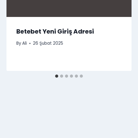
Betebet Yeni Giriş Adresi
By
Ali
26 Şubat 2025