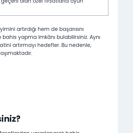
geçerli olan özel fırsatlarla oyun
imini artırdığı hem de başarısını
e bahis yapma imkânı bulabilirsiniz. Aynı
ini artırmayı hedefler. Bu nedenle,
taşımaktadır.
iniz?