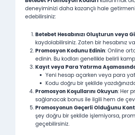
Betebet Promosyon Kodları
kullanmak old
deneyiminizi daha kazançlı hale getirmen
edebilirsiniz:
Betebet Hesabınızı Oluşturun veya Gi
kaydolabilirsiniz. Zaten bir hesabınız va
Promosyon Kodunu Edinin
: Online o
edinin. Bu kodları genellikle belirli kam
Kayıt veya Para Yatırma Aşamasında
Yeni hesap açarken veya para yatır
Kodu doğru bir şekilde yazdığınızd
Promosyon Koşullarını Okuyun
: Her 
sağlanacak bonus ile ilgili hem de çev
Promosyonun Geçerli Olduğunu Kontr
şey doğru bir şekilde işlemiyorsa, prom
geçebilirsiniz.