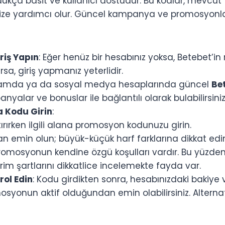
ukça basit ve kullanıcı dostudur. Bu kodlar, mevcut 
ize yardımcı olur. Güncel kampanya ve promosyonları
riş Yapın
: Eğer henüz bir hesabınız yoksa, Betebet’in 
rsa, giriş yapmanız yeterlidir.
rtamda ya da sosyal medya hesaplarında güncel
Be
panyalar ve bonuslar ile bağlantılı olarak bulabilirsiniz
 Kodu Girin
:
ırken ilgili alana promosyon kodunuzu girin.
an emin olun; büyük-küçük harf farklarına dikkat edi
promosyonun kendine özgü koşulları vardır. Bu yüzde
rim şartlarını dikkatlice incelemekte fayda var.
ol Edin
: Kodu girdikten sonra, hesabınızdaki bakiye 
osyonun aktif olduğundan emin olabilirsiniz. Alternati