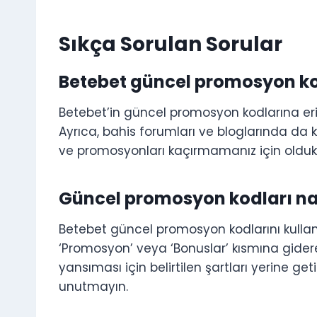
Sıkça Sorulan Sorular
Betebet güncel promosyon kod
Betebet’in güncel promosyon kodlarına eriş
Ayrıca, bahis forumları ve bloglarında da ku
ve promosyonları kaçırmamanız için oldukç
Güncel promosyon kodları nası
Betebet güncel promosyon kodlarını kullanm
‘Promosyon’ veya ‘Bonuslar’ kısmına giderek
yansıması için belirtilen şartları yerine 
unutmayın.