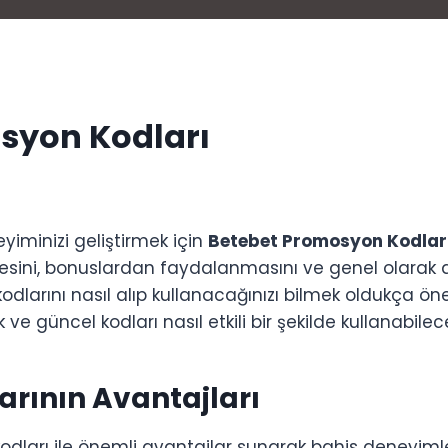
syon Kodları
iminizi geliştirmek için
Betebet Promosyon Kodlar
mesini, bonuslardan faydalanmasını ve genel olarak
dlarını nasıl alıp kullanacağınızı bilmek oldukça ö
ve güncel kodları nasıl etkili bir şekilde kullanabilec
rının Avantajları
 kodları ile önemli avantajlar sunarak bahis deneyim