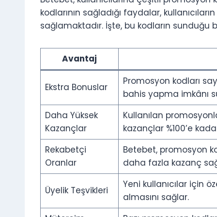
kodlarının sağladığı faydalar, kullanıcıl
sağlamaktadır. İşte, bu kodların sunduğu b
Avantaj
Promosyon kodları sayes
Ekstra Bonuslar
bahis yapma imkânı s
Daha Yüksek
Kullanılan promosyonlar
Kazançlar
kazançlar %100’e kadar 
Rekabetçi
Betebet, promosyon kod
Oranlar
daha fazla kazanç sağ
Yeni kullanıcılar için 
Üyelik Teşvikleri
almasını sağlar.