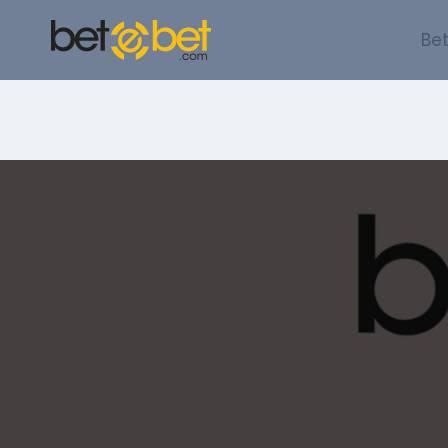
Skip
to
Be
content