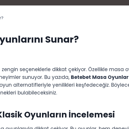
r?
yunlarını Sunar?
engin seçeneklerle dikkat çekiyor. Özellikle masa o
neyimler sunuyor. Bu yazıda,
Betebet Masa Oyunlar
un alternatifleriyle yenilikleri keşfedeceğiz. Böylece
ekleri bulabileceksiniz.
Klasik Oyunların İncelemesi
a oyunlarıyla dikkat çekiyor. Bu oyunlar, hem dene