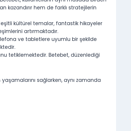
azandırır hem de farklı stratejilerin
itli kültürel temalar, fantastik hikayeler
eşimlerini artırmaktadır.
telefona ve tabletlere uyumlu bir şekilde
ktedir.
unu tetiklemektedir. Betebet, düzenlediği
eyim yaşamalarını sağlarken, aynı zamanda