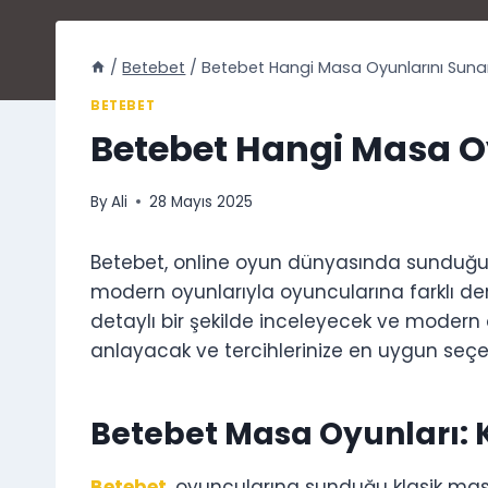
/
Betebet
/
Betebet Hangi Masa Oyunlarını Suna
BETEBET
Betebet Hangi Masa O
By
Ali
28 Mayıs 2025
Betebet, online oyun dünyasında sunduğu z
modern oyunlarıyla oyuncularına farklı de
detaylı bir şekilde inceleyecek ve modern oy
anlayacak ve tercihlerinize en uygun seçen
Betebet Masa Oyunları: 
Betebet
, oyuncularına sunduğu klasik mas