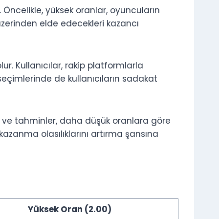
. Öncelikle, yüksek oranlar, oyuncuların
 üzerinden elde edecekleri kazancı
. Kullanıcılar, rakip platformlarla
seçimlerinde de kullanıcıların sadakat
er ve tahminler, daha düşük oranlara göre
, kazanma olasılıklarını artırma şansına
Yüksek Oran (2.00)