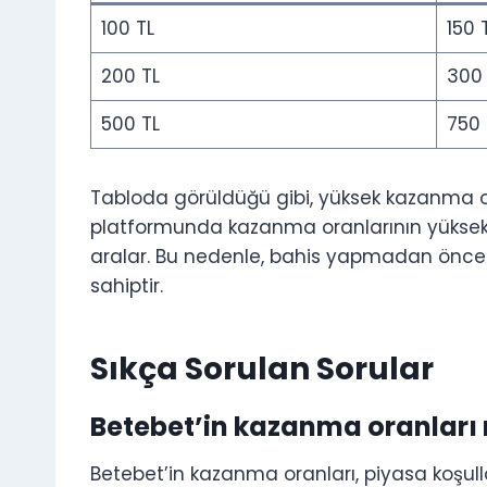
100 TL
150 
200 TL
300 
500 TL
750 
Tabloda görüldüğü gibi, yüksek kazanma ora
platformunda kazanma oranlarının yüksek ol
aralar. Bu nedenle, bahis yapmadan önce or
sahiptir.
Sıkça Sorulan Sorular
Betebet’in kazanma oranları n
Betebet’in kazanma oranları, piyasa koşulla