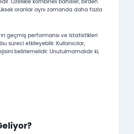
ir. Özellikle kombineli bahisler, birden
, yüksek oranlar aynı zamanda daha fazla
ın geçmiş performansı ve istatistikleri
u süreci etkileyebilir. Kullanıcılar,
sini belirlemelidir. Unutulmamalıdır ki,
eliyor?