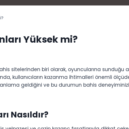
i?
ları Yüksek mi?
ahis sitelerinden biri olarak, oyuncularına sunduğu av
da, kullanıcıların kazanma ihtimalleri önemli ölçüde
nlama geldiğini ve bu durumun bahis deneyiminizi na
ı Nasıldır?
s yelpazesi ve cazip kazanç fırsatlarıyla dikkat çeke