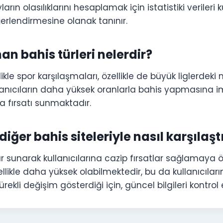
ların olasılıklarını hesaplamak için istatistiki verileri
eğerlendirmesine olanak tanınır.
an bahis türleri nelerdir?
le spor karşılaşmaları, özellikle de büyük liglerdeki 
llanıcıların daha yüksek oranlarla bahis yapmasına im
ma fırsatı sunmaktadır.
ğer bahis siteleriyle nasıl karşılaştı
r sunarak kullanıcılarına cazip fırsatlar sağlamaya ö
ellikle daha yüksek olabilmektedir, bu da kullanıcıları
rekli değişim gösterdiği için, güncel bilgileri kontro