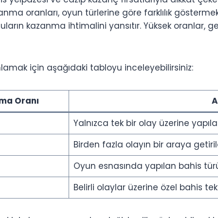
anma oranları, oyun türlerine göre farklılık göstermekt
ncuların kazanma ihtimalini yansıtır. Yüksek oranlar, 
amak için aşağıdaki tabloyu inceleyebilirsiniz:
ma Oranı
A
Yalnızca tek bir olay üzerine yapıla
Birden fazla olayın bir araya getiril
Oyun esnasında yapılan bahis türü
Belirli olaylar üzerine özel bahis tekli