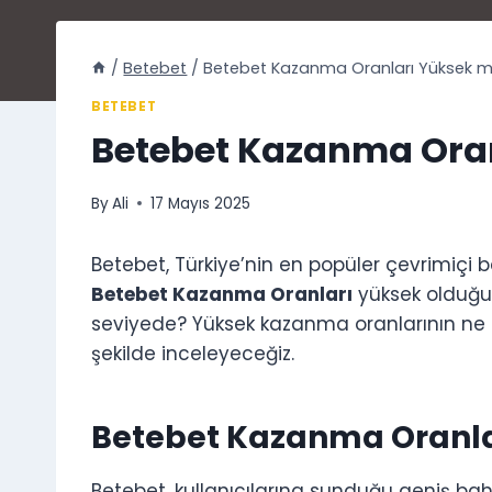
/
Betebet
/
Betebet Kazanma Oranları Yüksek m
BETEBET
Betebet Kazanma Oran
By
Ali
17 Mayıs 2025
Betebet, Türkiye’nin en popüler çevrimiçi b
Betebet Kazanma Oranları
yüksek olduğun
seviyede? Yüksek kazanma oranlarının ne a
şekilde inceleyeceğiz.
Betebet Kazanma Oranlar
Betebet, kullanıcılarına sunduğu geniş bahi