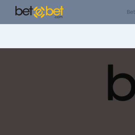
Skip
to
Be
content