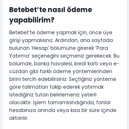
Betebet’te nasıl ödeme
yapabilirim?
Betebet’te ödeme yapmak için, önce üye
girişi yapmalısınız. Ardından, ana sayfada
bulunan ‘Hesap’ bölümüne girerek ‘Para
Yatırma’ seçeneğini seçmeniz gerekecek. Bu
bölümde, banka havalesi, kredi kartı veya e-
cüzdan gibi farklı ödeme yöntemlerinden
birini tercih edebilirsiniz. Seçtiğiniz yönteme
göre talimatları takip ederek yatırmak
istediğiniz tutarı belirlemeniz yeterli
olacaktır. İşlem tamamlandığında, fonlar
hesabınıza anında veya kısa bir süre içinde
aktarılır.