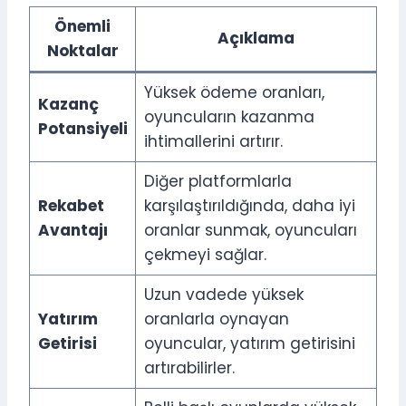
Önemli
Açıklama
Noktalar
Yüksek ödeme oranları,
Kazanç
oyuncuların kazanma
Potansiyeli
ihtimallerini artırır.
Diğer platformlarla
Rekabet
karşılaştırıldığında, daha iyi
Avantajı
oranlar sunmak, oyuncuları
çekmeyi sağlar.
Uzun vadede yüksek
Yatırım
oranlarla oynayan
Getirisi
oyuncular, yatırım getirisini
artırabilirler.