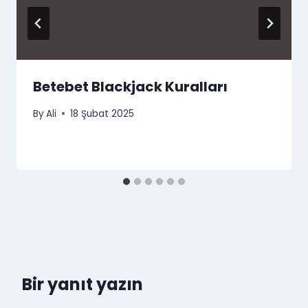
Betebet Blackjack Kuralları
By
Ali
18 Şubat 2025
Bir yanıt yazın