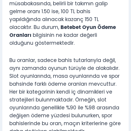
müsabakasında, belirli bir takımın galip
gelme oranı 1.50 ise, 100 TL bahis
yapıldığında alınacak kazanç 150 TL
olacaktır. Bu durum,
Betebet Oyun Ödeme
Oranları
bilgisinin ne kadar değerli
olduğunu göstermektedir.
Bu oranlar, sadece bahis tutarlarıyla değil,
aynı zamanda oyunun türüyle de alakalıdır.
Slot oyunlarında, masa oyunlarında ve spor
bahsinde farklı ödeme oranları mevcuttur.
Her bir kategorinin kendi iç dinamikleri ve
stratejileri bulunmaktadır. Örneğin, slot
oyunlarında genellikle %90 ile %98 arasında
değişen ödeme yüzdesi bulunurken, spor
bahislerinde bu oran, maçın kriterlerine göre