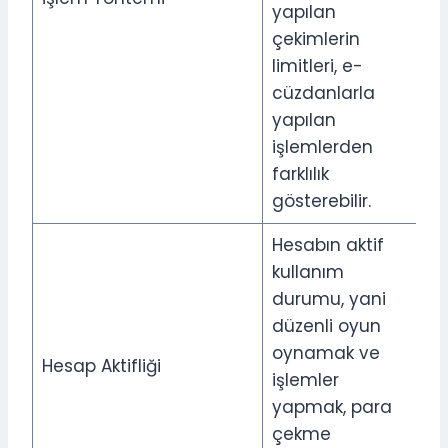
yapılan
çekimlerin
limitleri, e-
cüzdanlarla
yapılan
işlemlerden
farklılık
gösterebilir.
Hesabın aktif
kullanım
durumu, yani
düzenli oyun
oynamak ve
Hesap Aktifliği
işlemler
yapmak, para
çekme