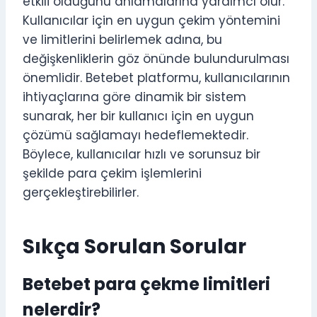
etkili olduğunu anlamalarına yardımcı olur.
Kullanıcılar için en uygun çekim yöntemini
ve limitlerini belirlemek adına, bu
değişkenliklerin göz önünde bulundurulması
önemlidir. Betebet platformu, kullanıcılarının
ihtiyaçlarına göre dinamik bir sistem
sunarak, her bir kullanıcı için en uygun
çözümü sağlamayı hedeflemektedir.
Böylece, kullanıcılar hızlı ve sorunsuz bir
şekilde para çekim işlemlerini
gerçekleştirebilirler.
Sıkça Sorulan Sorular
Betebet para çekme limitleri
nelerdir?