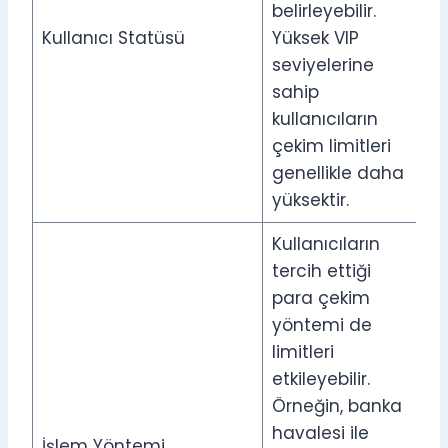
belirleyebilir.
Kullanıcı Statüsü
Yüksek VIP
seviyelerine
sahip
kullanıcıların
çekim limitleri
genellikle daha
yüksektir.
Kullanıcıların
tercih ettiği
para çekim
yöntemi de
limitleri
etkileyebilir.
Örneğin, banka
havalesi ile
İşlem Yöntemi