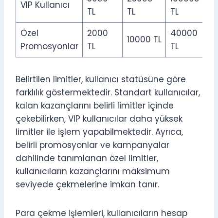
VIP Kullanıcı
TL
TL
TL
Özel
2000
40000
10000 TL
Promosyonlar
TL
TL
Belirtilen limitler, kullanıcı statüsüne göre
farklılık göstermektedir. Standart kullanıcılar,
kalan kazançlarını belirli limitler içinde
çekebilirken, VIP kullanıcılar daha yüksek
limitler ile işlem yapabilmektedir. Ayrıca,
belirli promosyonlar ve kampanyalar
dahilinde tanımlanan özel limitler,
kullanıcıların kazançlarını maksimum
seviyede çekmelerine imkan tanır.
Para çekme işlemleri, kullanıcıların hesap