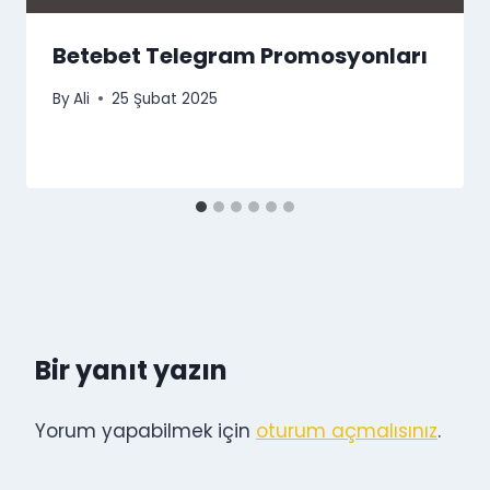
Betebet Telegram Promosyonları
By
Ali
25 Şubat 2025
Bir yanıt yazın
Yorum yapabilmek için
oturum açmalısınız
.