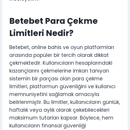
Betebet Para Çekme
Limitleri Nedir?
Betebet, online bahis ve oyun platformları
arasında popüler bir tercih olarak dikkat
çekmektedir. Kullanıcıların hesaplarındaki
kazançlarını çekmelerine imkan tanıyan
sistemin bir parçası olan para çekme
limitleri, platformun güvenliğini ve kullanıcı
memnuniyetini sağlamak amacıyla
belirlenmiştir. Bu limitler, kullanıcıların günlük,
haftalık veya aylık olarak çekebilecekleri
maksimum tutarları kapsar. Böylece, hem
kullanıcıların finansal güvenliği