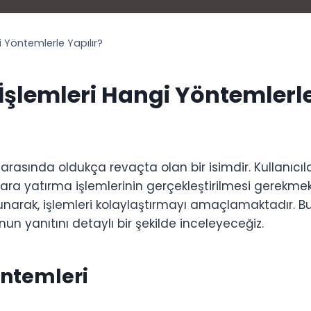
 Yöntemlerle Yapılır?
İşlemleri Hangi Yöntemlerle
arasında oldukça revaçta olan bir isimdir. Kullanıcıla
 para yatırma işlemlerinin gerçekleştirilmesi gerekm
 sunarak, işlemleri kolaylaştırmayı amaçlamaktadır.
un yanıtını detaylı bir şekilde inceleyeceğiz.
öntemleri