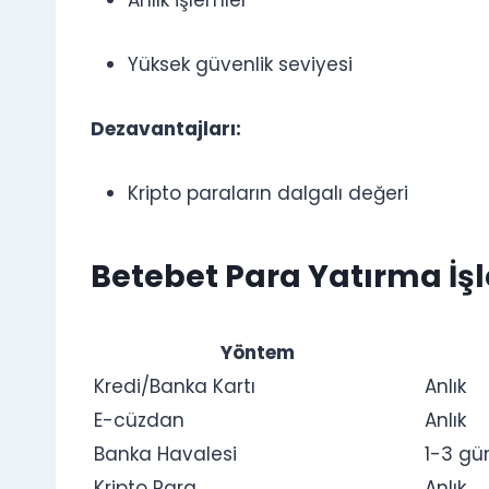
Yüksek güvenlik seviyesi
Dezavantajları:
Kripto paraların dalgalı değeri
Betebet Para Yatırma İşle
Yöntem
Kredi/Banka Kartı
Anlık
E-cüzdan
Anlık
Banka Havalesi
1-3 gü
Kripto Para
Anlık