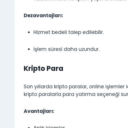
Dezavantajları:
Hizmet bedeli talep edilebilir.
İşlem süresi daha uzundur.
Kripto Para
Son yıllarda kripto paralar, online işlemler 
kripto paralarla para yatırma seçeneği suna
Avantajları:
Anlık işlemler