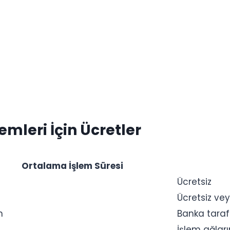
mleri İçin Ücretler
Ortalama İşlem Süresi
Ücretsiz
Ücretsiz ve
n
Banka tarafı
İşlem ağları