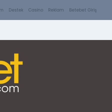
im
Destek
Casino
Reklam
Betebet Giriş