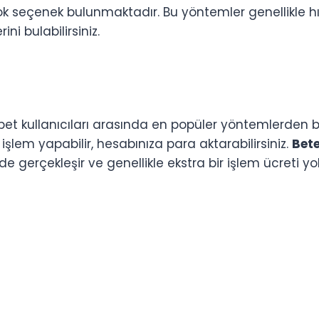
ok seçenek bulunmaktadır. Bu yöntemler genellikle hız
ni bulabilirsiniz.
ebet kullanıcıları arasında en popüler yöntemlerden b
işlem yapabilir, hesabınıza para aktarabilirsiniz.
Bet
lde gerçekleşir ve genellikle ekstra bir işlem ücreti yo