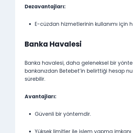
Dezavantajları:
E-cüzdan hizmetlerinin kullanımı için 
Banka Havalesi
Banka havalesi, daha geleneksel bir yönte
bankanızdan Betebet’in belirttiği hesap n
sürebilir.
Avantajları:
Güvenli bir yöntemdir.
Yüksek limitler ile işlem yapma imkanı