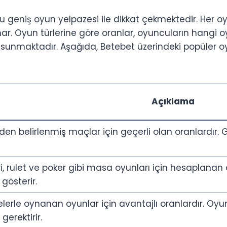
geniş oyun yelpazesi ile dikkat çekmektedir. Her oyun
 sunar. Oyun türlerine göre oranlar, oyuncuların hang
sı sunmaktadır. Aşağıda, Betebet üzerindeki popüler o
Açıklama
en belirlenmiş maçlar için geçerli olan oranlardır. Ge
i, rulet ve poker gibi masa oyunları için hesaplanan 
 gösterir.
lerle oynanan oyunlar için avantajlı oranlardır. Oyun
gerektirir.