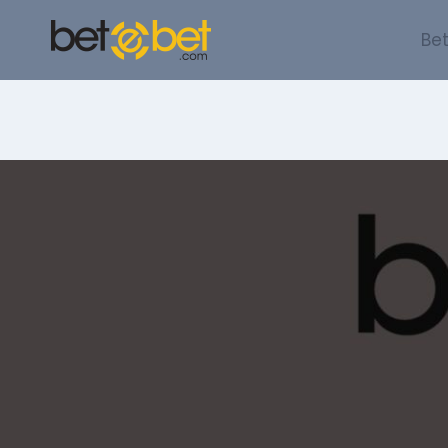
Skip
to
Be
content