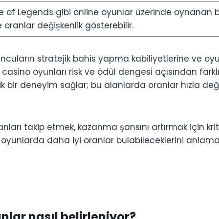
 of Legends gibi online oyunlar üzerinde oynanan ba
e oranlar değişkenlik gösterebilir.
cuların stratejik bahis yapma kabiliyetlerine ve oyunu
casino oyunları risk ve ödül dengesi açısından farklı 
mik bir deneyim sağlar; bu alanlarda oranlar hızla de
anları takip etmek, kazanma şansını artırmak için kri
gi oyunlarda daha iyi oranlar bulabileceklerini anla
lar nasıl belirleniyor?