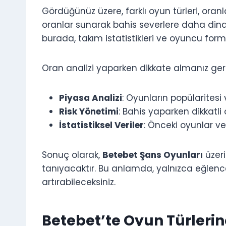
Gördüğünüz üzere, farklı oyun türleri, oranla
oranlar sunarak bahis severlere daha dinam
burada, takım istatistikleri ve oyuncu form
Oran analizi yaparken dikkate almanız gere
Piyasa Analizi
: Oyunların popülaritesi v
Risk Yönetimi
: Bahis yaparken dikkatli 
İstatistiksel Veriler
: Önceki oyunlar ve
Sonuç olarak,
Betebet Şans Oyunları
üzeri
tanıyacaktır. Bu anlamda, yalnızca eğlen
artırabileceksiniz.
Betebet’te Oyun Türlerin