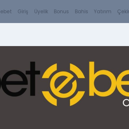
tebet
Giriş
Üyelik
Bonus
Bahis
Yatırım
Çek