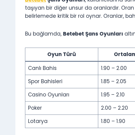
taşıyan bir diğer unsur da oranlardır. Oran 
belirlemede kritik bir rol oynar. Oranlar, b
Bu bağlamda,
Betebet Şans Oyunları
altı
Oyun Türü
Ortala
Canlı Bahis
1.90 – 2.00
Spor Bahisleri
1.85 – 2.05
Casino Oyunları
1.95 – 2.10
Poker
2.00 – 2.20
Lotarya
1.80 – 1.90