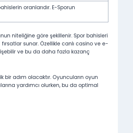
hislerin oranlarıdır. E-Sporun
n niteliğine göre şekillenir. Spor bahisleri
fırsatlar sunar. Özellikle canlı casino ve e-
ğişebilir ve bu da daha fazla kazanç
tik bir adım olacaktır. Oyuncuların oyun
malarına yardımcı olurken, bu da optimal