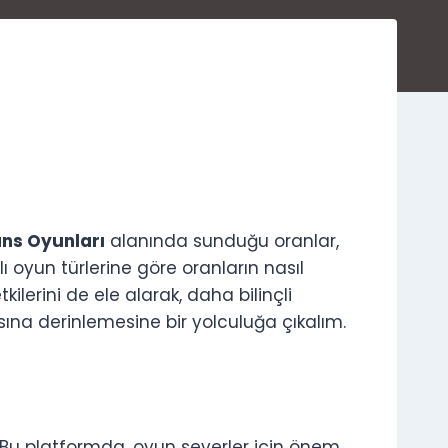
ans Oyunları
alanında sunduğu oranlar,
 oyun türlerine göre oranların nasıl
kilerini de ele alarak, daha bilinçli
sına derinlemesine bir yolculuğa çıkalım.
. Bu platformda, oyun severler için önem