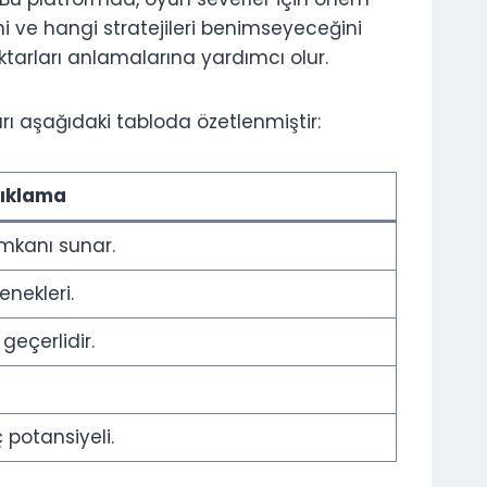
ini ve hangi stratejileri benimseyeceğini
iktarları anlamalarına yardımcı olur.
arı aşağıdaki tabloda özetlenmiştir:
ıklama
mkanı sunar.
enekleri.
geçerlidir.
 potansiyeli.