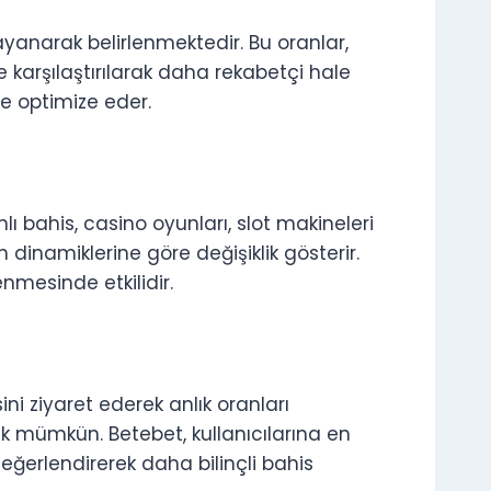
yanarak belirlenmektedir. Bu oranlar,
e karşılaştırılarak daha rekabetçi hale
 ve optimize eder.
ı bahis, casino oyunları, slot makineleri
dinamiklerine göre değişiklik gösterir.
nmesinde etkilidir.
ni ziyaret ederek anlık oranları
k mümkün. Betebet, kullanıcılarına en
 değerlendirerek daha bilinçli bahis