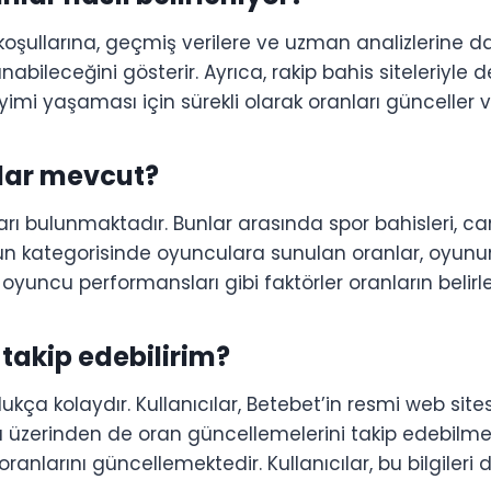
oşullarına, geçmiş verilere ve uzman analizlerine da
ileceğini gösterir. Ayrıca, rakip bahis siteleriyle d
eneyimi yaşaması için sürekli olarak oranları günceller
lar mevcut?
ı bulunmaktadır. Bunlar arasında spor bahisleri, canl
yun kategorisinde oyunculara sunulan oranlar, oyunun 
yuncu performansları gibi faktörler oranların belirle
takip edebilirim?
a kolaydır. Kullanıcılar, Betebet’in resmi web sitesi
ma üzerinden de oran güncellemelerini takip edebilme
oranlarını güncellemektedir. Kullanıcılar, bu bilgileri