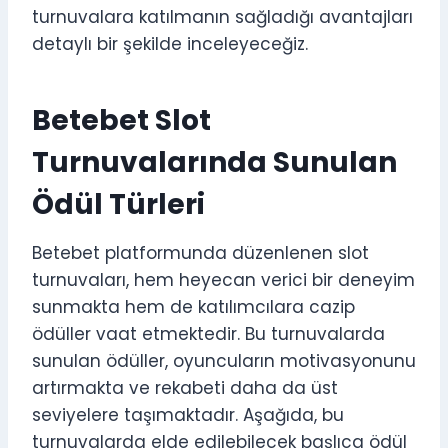
turnuvalara katılmanın sağladığı avantajları
detaylı bir şekilde inceleyeceğiz.
Betebet Slot
Turnuvalarında Sunulan
Ödül Türleri
Betebet platformunda düzenlenen slot
turnuvaları, hem heyecan verici bir deneyim
sunmakta hem de katılımcılara cazip
ödüller vaat etmektedir. Bu turnuvalarda
sunulan ödüller, oyuncuların motivasyonunu
artırmakta ve rekabeti daha da üst
seviyelere taşımaktadır. Aşağıda, bu
turnuvalarda elde edilebilecek başlıca ödül