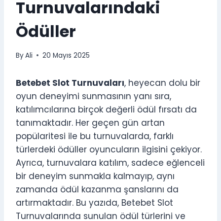
Turnuvalarındaki
Ödüller
By
Ali
20 Mayıs 2025
Betebet Slot Turnuvaları
, heyecan dolu bir
oyun deneyimi sunmasının yanı sıra,
katılımcılarına birçok değerli ödül fırsatı da
tanımaktadır. Her geçen gün artan
popülaritesi ile bu turnuvalarda, farklı
türlerdeki ödüller oyuncuların ilgisini çekiyor.
Ayrıca, turnuvalara katılım, sadece eğlenceli
bir deneyim sunmakla kalmayıp, aynı
zamanda ödül kazanma şanslarını da
artırmaktadır. Bu yazıda, Betebet Slot
Turnuvalarında sunulan ödül türlerini ve