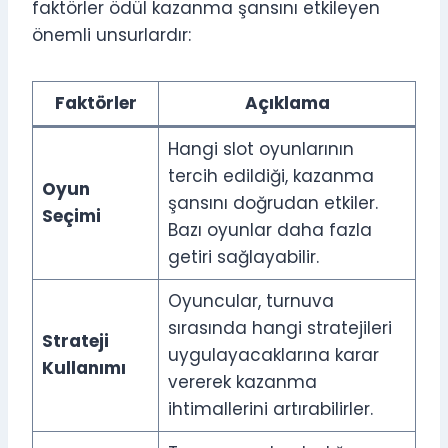
faktörler ödül kazanma şansını etkileyen
önemli unsurlardır:
Faktörler
Açıklama
Hangi slot oyunlarının
tercih edildiği, kazanma
Oyun
şansını doğrudan etkiler.
Seçimi
Bazı oyunlar daha fazla
getiri sağlayabilir.
Oyuncular, turnuva
sırasında hangi stratejileri
Strateji
uygulayacaklarına karar
Kullanımı
vererek kazanma
ihtimallerini artırabilirler.