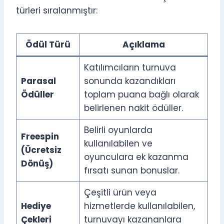
türleri sıralanmıştır:
Ödül Türü
Açıklama
Katılımcıların turnuva
Parasal
sonunda kazandıkları
Ödüller
toplam puana bağlı olarak
belirlenen nakit ödüller.
Belirli oyunlarda
Freespin
kullanılabilen ve
(Ücretsiz
oyunculara ek kazanma
Dönüş)
fırsatı sunan bonuslar.
Çeşitli ürün veya
Hediye
hizmetlerde kullanılabilen,
Çekleri
turnuvayı kazananlara