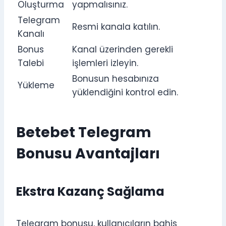
Oluşturma
yapmalısınız.
Telegram
Resmi kanala katılın.
Kanalı
Bonus
Kanal üzerinden gerekli
Talebi
işlemleri izleyin.
Bonusun hesabınıza
Yükleme
yüklendiğini kontrol edin.
Betebet Telegram
Bonusu Avantajları
Ekstra Kazanç Sağlama
Telegram bonusu, kullanıcıların bahis