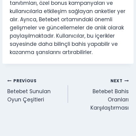
tanıtımları, özel bonus kampanyaları ve
kullanıcılarla etkileşim sağlayan anketler yer
alır. Ayrıca, Betebet ortamındaki önemli
gelişmeler ve güncellemeler de anlık olarak
paylaşılmaktadır. Kullanıcılar, bu içerikler
sayesinde daha bilinçli bahis yapabilir ve
kazanma şanslarını artırabilirler.
Yazı
PREVIOUS
NEXT
Betebet Sunulan
Betebet Bahis
gezinmesi
Oyun Çeşitleri
Oranları
Karşılaştırması