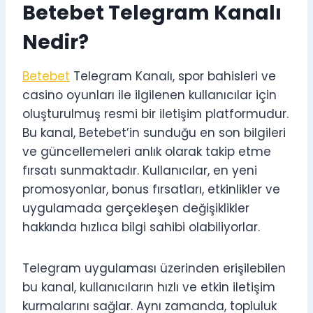
Betebet Telegram Kanalı
Nedir?
Betebet
Telegram Kanalı, spor bahisleri ve
casino oyunları ile ilgilenen kullanıcılar için
oluşturulmuş resmi bir iletişim platformudur.
Bu kanal, Betebet’in sunduğu en son bilgileri
ve güncellemeleri anlık olarak takip etme
fırsatı sunmaktadır. Kullanıcılar, en yeni
promosyonlar, bonus fırsatları, etkinlikler ve
uygulamada gerçekleşen değişiklikler
hakkında hızlıca bilgi sahibi olabiliyorlar.
Telegram uygulaması üzerinden erişilebilen
bu kanal, kullanıcıların hızlı ve etkin iletişim
kurmalarını sağlar. Aynı zamanda, topluluk