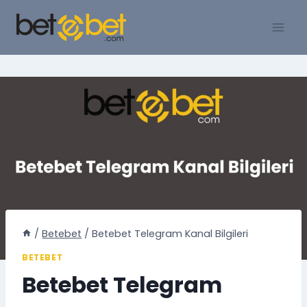
Skip
to
content
/
Betebet
/
Betebet Telegram Kanal Bilgileri
BETEBET
Betebet Telegram