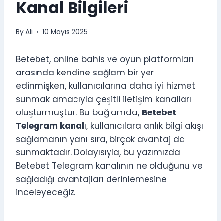
Kanal Bilgileri
By
Ali
10 Mayıs 2025
Betebet, online bahis ve oyun platformları
arasında kendine sağlam bir yer
edinmişken, kullanıcılarına daha iyi hizmet
sunmak amacıyla çeşitli iletişim kanalları
oluşturmuştur. Bu bağlamda,
Betebet
Telegram kanal
ı, kullanıcılara anlık bilgi akışı
sağlamanın yanı sıra, birçok avantaj da
sunmaktadır. Dolayısıyla, bu yazımızda
Betebet Telegram kanalının ne olduğunu ve
sağladığı avantajları derinlemesine
inceleyeceğiz.