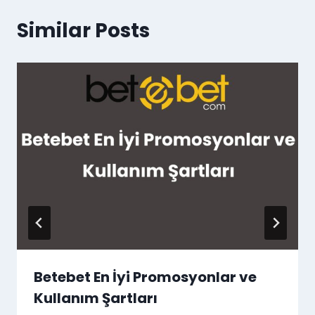
Similar Posts
Betebet En İyi Promosyonlar ve
Kullanım Şartları