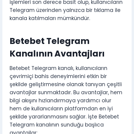
işlemleri son derece basit olup, kullanıcıların
Telegram üzerinden yalnızca bir tıklama ile
kanala katılmaları mümkündür.
Betebet Telegram
Kanalının Avantajları
Betebet Telegram kanalı, kullanıcıların
çevrimiçi bahis deneyimlerini etkin bir
şekilde geliştirmesine olanak tanıyan çeşitli
avantajlar sunmaktadır. Bu avantajlar, hem
bilgi akışını hızlandırmaya yardımcı olur
hem de kullanıcıların platformdan en iyi
şekilde yararlanmasını sağlar. İşte Betebet
Telegram kanalının sunduğu başlıca
avantajlar: