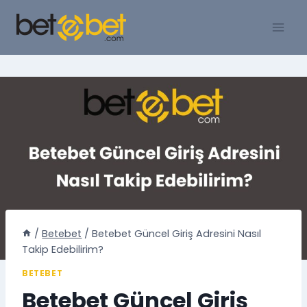
Skip
to
content
/
Betebet
/
Betebet Güncel Giriş Adresini Nasıl
Takip Edebilirim?
BETEBET
Betebet Güncel Giriş