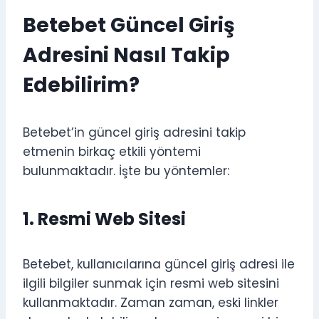
Betebet Güncel Giriş
Adresini Nasıl Takip
Edebilirim?
Betebet’in güncel giriş adresini takip
etmenin birkaç etkili yöntemi
bulunmaktadır. İşte bu yöntemler:
1. Resmi Web Sitesi
Betebet, kullanıcılarına güncel giriş adresi ile
ilgili bilgiler sunmak için resmi web sitesini
kullanmaktadır. Zaman zaman, eski linkler