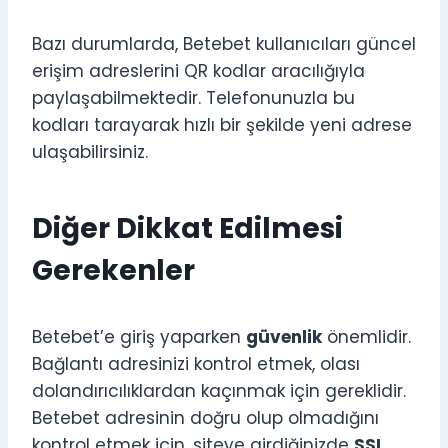
Bazı durumlarda, Betebet kullanıcıları güncel
erişim adreslerini QR kodlar aracılığıyla
paylaşabilmektedir. Telefonunuzla bu
kodları tarayarak hızlı bir şekilde yeni adrese
ulaşabilirsiniz.
Diğer Dikkat Edilmesi
Gerekenler
Betebet’e giriş yaparken
güvenlik
önemlidir.
Bağlantı adresinizi kontrol etmek, olası
dolandırıcılıklardan kaçınmak için gereklidir.
Betebet adresinin doğru olup olmadığını
kontrol etmek için, siteye girdiğinizde
SSL