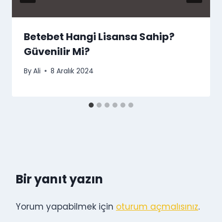
Betebet Hangi Lisansa Sahip?
Güvenilir Mi?
By
Ali
8 Aralık 2024
Bir yanıt yazın
Yorum yapabilmek için
oturum açmalısınız
.