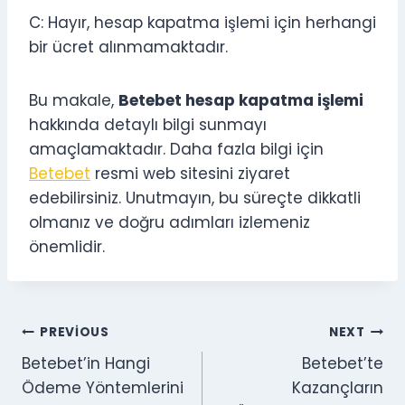
C: Hayır, hesap kapatma işlemi için herhangi
bir ücret alınmamaktadır.
Bu makale,
Betebet hesap kapatma işlemi
hakkında detaylı bilgi sunmayı
amaçlamaktadır. Daha fazla bilgi için
Betebet
resmi web sitesini ziyaret
edebilirsiniz. Unutmayın, bu süreçte dikkatli
olmanız ve doğru adımları izlemeniz
önemlidir.
Yazı
PREVIOUS
NEXT
Betebet’in Hangi
Betebet’te
gezinmesi
Ödeme Yöntemlerini
Kazançların