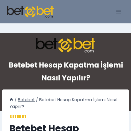
Skip
to
content
/
Betebet
/
Betebet Hesap Kapatma İşlemi Nasıl
Yapılır?
BETEBET
Betebet Hesap