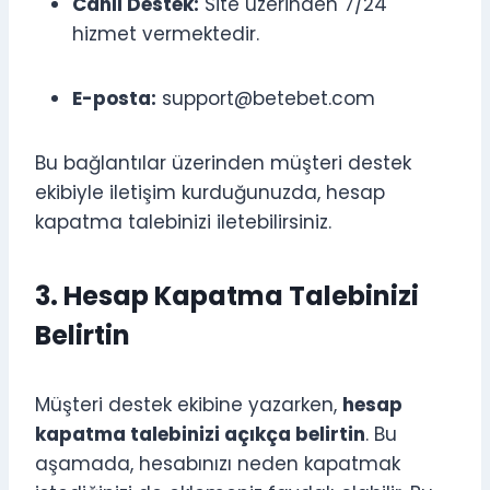
Canlı Destek:
Site üzerinden 7/24
hizmet vermektedir.
E-posta:
support@betebet.com
Bu bağlantılar üzerinden müşteri destek
ekibiyle iletişim kurduğunuzda, hesap
kapatma talebinizi iletebilirsiniz.
3. Hesap Kapatma Talebinizi
Belirtin
Müşteri destek ekibine yazarken,
hesap
kapatma talebinizi açıkça belirtin
. Bu
aşamada, hesabınızı neden kapatmak