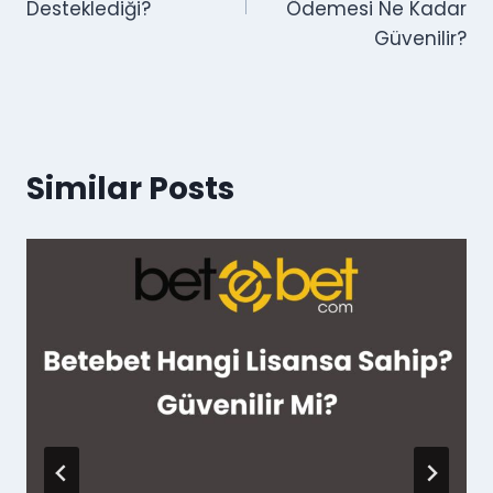
Desteklediği?
Ödemesi Ne Kadar
Güvenilir?
Similar Posts