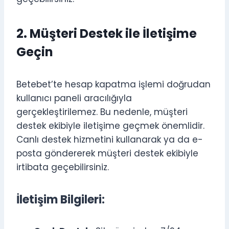
2. Müşteri Destek ile İletişime
Geçin
Betebet’te hesap kapatma işlemi doğrudan
kullanıcı paneli aracılığıyla
gerçekleştirilemez. Bu nedenle, müşteri
destek ekibiyle iletişime geçmek önemlidir.
Canlı destek hizmetini kullanarak ya da e-
posta göndererek müşteri destek ekibiyle
irtibata geçebilirsiniz.
İletişim Bilgileri: