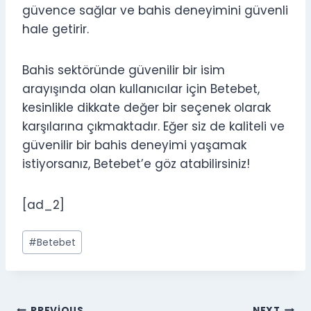
güvence sağlar ve bahis deneyimini güvenli
hale getirir.
Bahis sektöründe güvenilir bir isim
arayışında olan kullanıcılar için Betebet,
kesinlikle dikkate değer bir seçenek olarak
karşılarına çıkmaktadır. Eğer siz de kaliteli ve
güvenilir bir bahis deneyimi yaşamak
istiyorsanız, Betebet’e göz atabilirsiniz!
[ad_2]
Post
#
Betebet
Tags:
PREVIOUS
NEXT