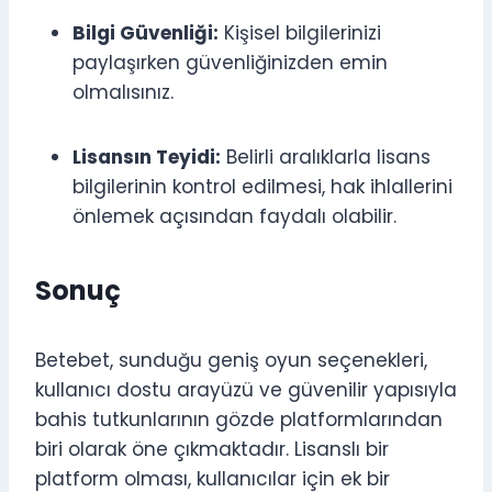
Bilgi Güvenliği:
Kişisel bilgilerinizi
paylaşırken güvenliğinizden emin
olmalısınız.
Lisansın Teyidi:
Belirli aralıklarla lisans
bilgilerinin kontrol edilmesi, hak ihlallerini
önlemek açısından faydalı olabilir.
Sonuç
Betebet, sunduğu geniş oyun seçenekleri,
kullanıcı dostu arayüzü ve güvenilir yapısıyla
bahis tutkunlarının gözde platformlarından
biri olarak öne çıkmaktadır. Lisanslı bir
platform olması, kullanıcılar için ek bir