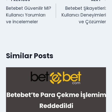
Yazı
Betebet Güvenilir Mi?
Betebet Şikayetleri:
gezinmesi
Kullanıcı Yorumları
Kullanıcı Deneyimleri
ve İncelemeler
ve Çözümler
Similar Posts