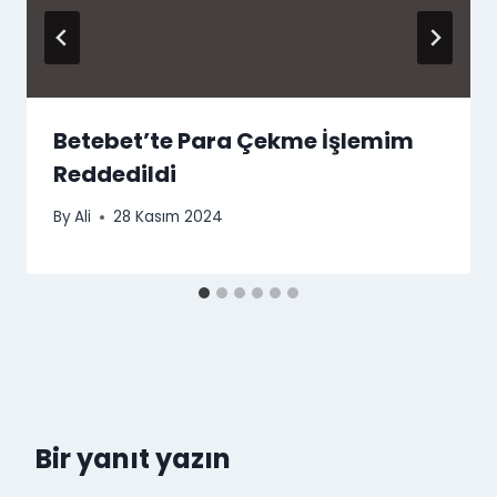
Betebet’te Para Çekme İşlemim
Reddedildi
By
Ali
28 Kasım 2024
Bir yanıt yazın