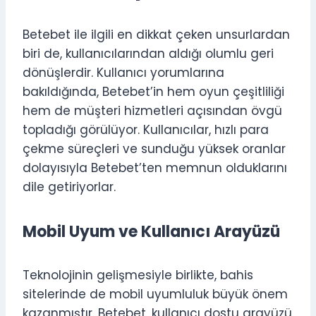
Betebet ile ilgili en dikkat çeken unsurlardan
biri de, kullanıcılarından aldığı olumlu geri
dönüşlerdir. Kullanıcı yorumlarına
bakıldığında, Betebet’in hem oyun çeşitliliği
hem de müşteri hizmetleri açısından övgü
topladığı görülüyor. Kullanıcılar, hızlı para
çekme süreçleri ve sunduğu yüksek oranlar
dolayısıyla Betebet’ten memnun olduklarını
dile getiriyorlar.
Mobil Uyum ve Kullanıcı Arayüzü
Teknolojinin gelişmesiyle birlikte, bahis
sitelerinde de mobil uyumluluk büyük önem
kazanmıştır. Betebet, kullanıcı dostu arayüzü