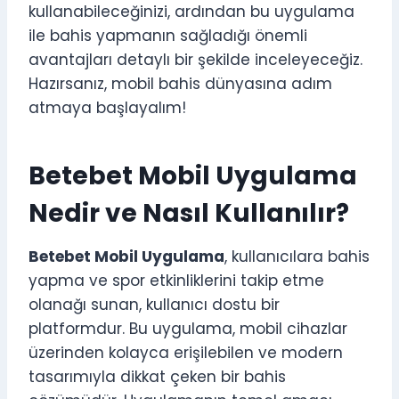
kullanabileceğinizi, ardından bu uygulama
ile bahis yapmanın sağladığı önemli
avantajları detaylı bir şekilde inceleyeceğiz.
Hazırsanız, mobil bahis dünyasına adım
atmaya başlayalım!
Betebet Mobil Uygulama
Nedir ve Nasıl Kullanılır?
Betebet Mobil Uygulama
, kullanıcılara bahis
yapma ve spor etkinliklerini takip etme
olanağı sunan, kullanıcı dostu bir
platformdur. Bu uygulama, mobil cihazlar
üzerinden kolayca erişilebilen ve modern
tasarımıyla dikkat çeken bir bahis