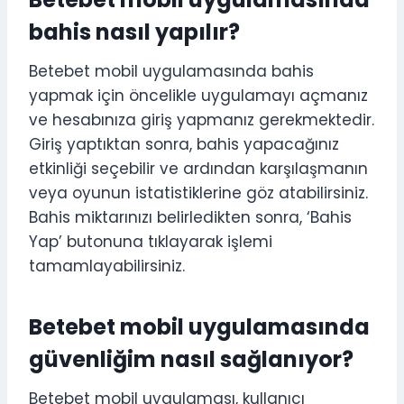
bahis nasıl yapılır?
Betebet mobil uygulamasında bahis
yapmak için öncelikle uygulamayı açmanız
ve hesabınıza giriş yapmanız gerekmektedir.
Giriş yaptıktan sonra, bahis yapacağınız
etkinliği seçebilir ve ardından karşılaşmanın
veya oyunun istatistiklerine göz atabilirsiniz.
Bahis miktarınızı belirledikten sonra, ‘Bahis
Yap’ butonuna tıklayarak işlemi
tamamlayabilirsiniz.
Betebet mobil uygulamasında
güvenliğim nasıl sağlanıyor?
Betebet mobil uygulaması, kullanıcı