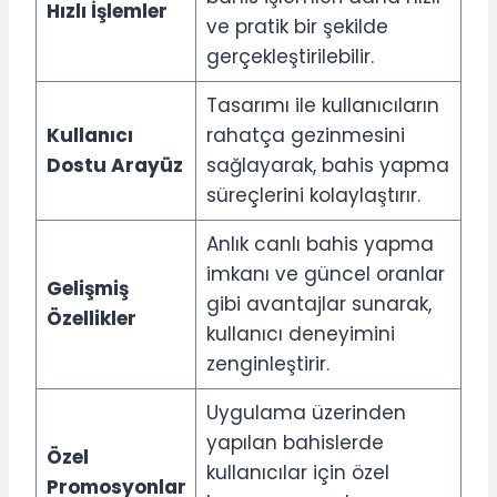
Hızlı İşlemler
ve pratik bir şekilde
gerçekleştirilebilir.
Tasarımı ile kullanıcıların
Kullanıcı
rahatça gezinmesini
Dostu Arayüz
sağlayarak, bahis yapma
süreçlerini kolaylaştırır.
Anlık canlı bahis yapma
imkanı ve güncel oranlar
Gelişmiş
gibi avantajlar sunarak,
Özellikler
kullanıcı deneyimini
zenginleştirir.
Uygulama üzerinden
yapılan bahislerde
Özel
kullanıcılar için özel
Promosyonlar