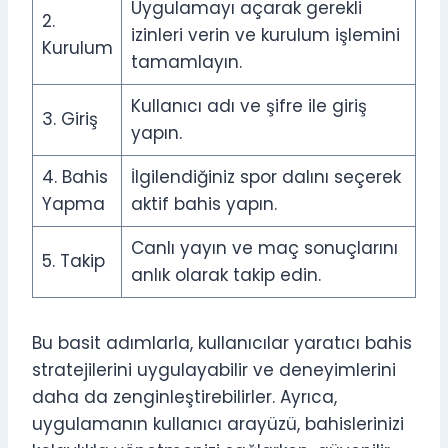
Uygulamayı açarak gerekli
2.
izinleri verin ve kurulum işlemini
Kurulum
tamamlayın.
Kullanıcı adı ve şifre ile giriş
3. Giriş
yapın.
4. Bahis
İlgilendiğiniz spor dalını seçerek
Yapma
aktif bahis yapın.
Canlı yayın ve maç sonuçlarını
5. Takip
anlık olarak takip edin.
Bu basit adımlarla, kullanıcılar yaratıcı bahis
stratejilerini uygulayabilir ve deneyimlerini
daha da zenginleştirebilirler. Ayrıca,
uygulamanın kullanıcı arayüzü, bahislerinizi