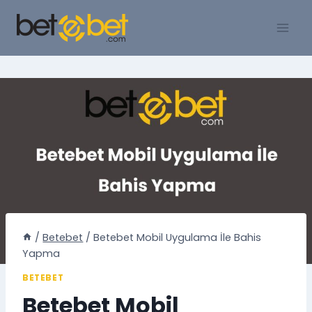
Skip
to
content
/
Betebet
/
Betebet Mobil Uygulama İle Bahis
Yapma
BETEBET
Betebet Mobil