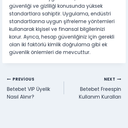
güvenliği ve gizliliği konusunda yüksek
standartlara sahiptir. Uygulama, endüstri
standartlarına uygun şifreleme yöntemleri
kullanarak kişisel ve finansal bilgilerinizi
korur. Ayrıca, hesap güvenliğiniz için gerekli
olan iki faktörlü kimlik doğrulama gibi ek
güvenlik önlemleri de mevcuttur.
Yazı
PREVIOUS
NEXT
Betebet VIP Üyelik
Betebet Freespin
gezinmesi
Nasıl Alınır?
Kullanım Kuralları