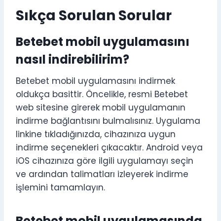
Sıkça Sorulan Sorular
Betebet mobil uygulamasını
nasıl indirebilirim?
Betebet mobil uygulamasını indirmek
oldukça basittir. Öncelikle, resmi Betebet
web sitesine girerek mobil uygulamanın
indirme bağlantısını bulmalısınız. Uygulama
linkine tıkladığınızda, cihazınıza uygun
indirme seçenekleri çıkacaktır. Android veya
iOS cihazınıza göre ilgili uygulamayı seçin
ve ardından talimatları izleyerek indirme
işlemini tamamlayın.
Betebet mobil uygulamasında